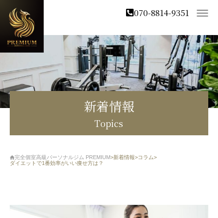
070-8814-9351
新着情報
Topics
完全個室高級パーソナルジム PREMIUM
>
新着情報
>
コラム
>
ダイエットで1番効率がいい痩せ方は？