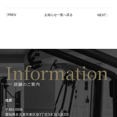
PREV
お知らせ一覧へ戻る
NEXT
Information
店舗のご案内
住所
〒461-0004
愛知県名古屋市東区葵3丁目3-8 SLX葵201