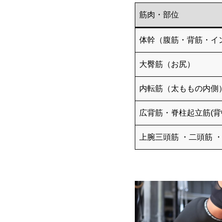
筋肉・部位
体幹（腹筋・背筋・イ
大臀筋（お尻）
内転筋（太ももの内側
広背筋・脊柱起立筋(背
上腕三頭筋 ・二頭筋 